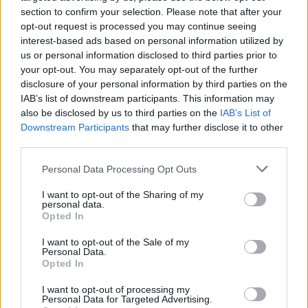
αρχαίας ακρόπολης υπάρχουν στο σηµερινό ύψωµα
section to confirm your selection. Please note that after your
opt-out request is processed you may continue seeing
«Κάστριζα» 600 m µακριά από το χωριό.
interest-based ads based on personal information utilized by
us or personal information disclosed to third parties prior to
your opt-out. You may separately opt-out of the further
disclosure of your personal information by third parties on the
IAB’s list of downstream participants. This information may
also be disclosed by us to third parties on the
IAB’s List of
Μοιραστείτε:
Downstream Participants
that may further disclose it to other
third parties.
Twitter
Facebook
Link
Personal Data Processing Opt Outs
I want to opt-out of the Sharing of my
personal data.
Opted In
I want to opt-out of the Sale of my
Personal Data.
Opted In
I want to opt-out of processing my
Personal Data for Targeted Advertising.